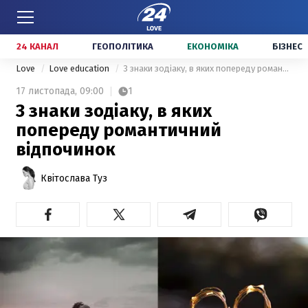
24 КАНАЛ
ГЕОПОЛІТИКА
ЕКОНОМІКА
БІЗНЕС
Love
Love education
3 знаки зодіаку, в яких попереду романтичний відпочинок
17 листопада,
09:00
1
3 знаки зодіаку, в яких
попереду романтичний
відпочинок
Квітослава Туз