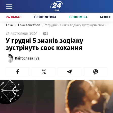
24 КАНАЛ
ГЕОПОЛІТИКА
ЕКОНОМІКА
БІЗНЕС
Love
Love education
У грудні 5 знаків зодіаку зустрінуть своє кохання
24 листопада,
20:51
2
У грудні 5 знаків зодіаку
зустрінуть своє кохання
Квітослава Туз