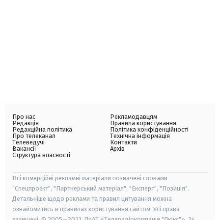
Про нас
Рекламодавцям
Редакція
Правила користування
Редакційна політика
Політика конфіденційності
Про телеканал
Технічна інформація
Телеведучі
Контакти
Вакансії
Архів
Структура власності
Всі комерційні рекламні матеріали позначені словами
"Спецпроєкт", "Партнерський матеріал", "Експерт", "Позиція".
Детальніше щодо реклами та правил цитування можна
ознайомитись в правилах користування сайтом. Усі права
захищені. © 2005—2021, ПрАТ «Телерадіокомпанія "Люкс"», 24