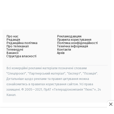
Про нас
Рекламодавцям
Редакція
Правила користування
Редакційна політика
Політика конфіденційності
Про телеканал
Технічна інформація
Телеведучі
Контакти
Вакансії
Архів
Структура власності
Всі комерційні рекламні матеріали позначені словами
"Спецпроєкт", "Партнерський матеріал", "Експерт", "Позиція".
Детальніше щодо реклами та правил цитування можна
ознайомитись в правилах користування сайтом. Усі права
захищені. © 2005—2021, ПрАТ «Телерадіокомпанія "Люкс"», 24
Канал.