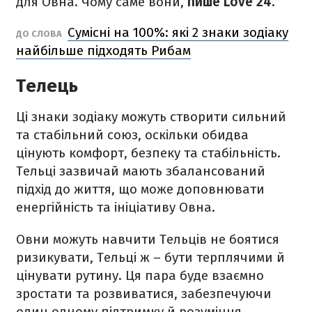
для Овна. Чому саме вони,
пише Love 24.
Сумісні на 100%: які 2 знаки зодіаку
ДО СЛОВА
найбільше підходять Рибам
Телець
Ці знаки зодіаку можуть створити сильний
та стабільний союз, оскільки обидва
цінують комфорт, безпеку та стабільність.
Тельці зазвичай мають збалансований
підхід до життя, що може доповнювати
енергійність та ініціативу Овна.
Овни можуть навчити Тельців не боятися
ризикувати, Тельці ж – бути терплячими й
цінувати рутину. Ця пара буде взаємно
зростати та розвиватися, забезпечуючи
один одному підтримку й розуміння.