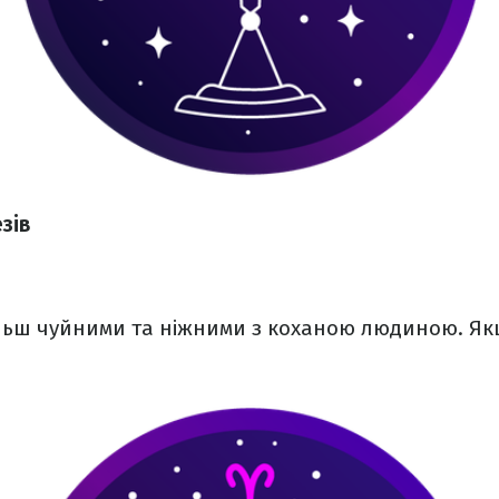
зів
ільш чуйними та ніжними з коханою людиною. Якщ