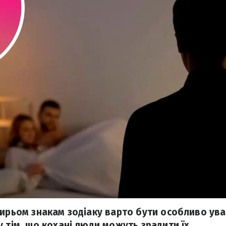
тирьом знакам зодіаку варто бути особливо ув
 тім, що кохані люди можуть зрадити їх.