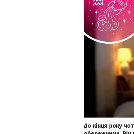
До кінця року чо
обережними. Річ у