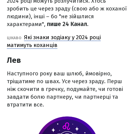
2024 році можуть розлучитися. Хтось
зробить це через зраду (свою або ж коханої
людини), інші – бо "не зійшлися
характерами",
пише 24 Канал.
Які знаки зодіаку у 2024 році
ЦІКАВО
матимуть коханців
Лев
Наступного року ваш шлюб, ймовірно,
тріщатиме по швах. Усе через зраду. Перш
ніж скочити в гречку, подумайте, чи готові
завдати болю партнеру, чи партнерці та
втратити все.