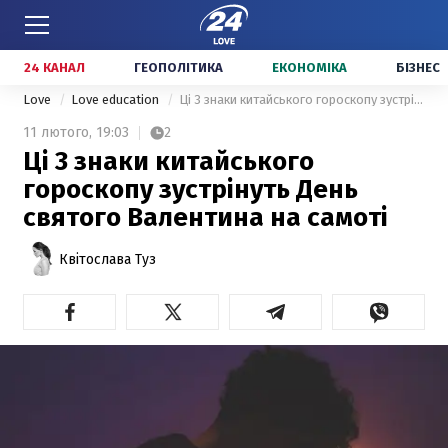
24 КАНАЛ
ГЕОПОЛІТИКА
ЕКОНОМІКА
БІЗНЕС
Love
Love education
Ці 3 знаки китайського гороскопу зустрінуть День святого Валентина на самоті
11 лютого,
19:03
2
Ці 3 знаки китайського
гороскопу зустрінуть День
святого Валентина на самоті
Квітослава Туз