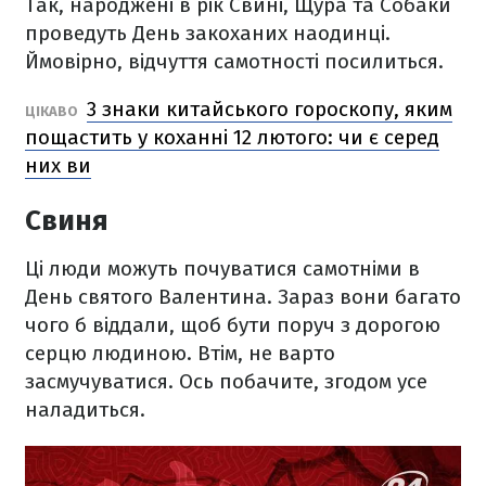
Так, народжені в рік Свині, Щура та Собаки
проведуть День закоханих наодинці.
Ймовірно, відчуття самотності посилиться.
3 знаки китайського гороскопу, яким
ЦІКАВО
пощастить у коханні 12 лютого: чи є серед
них ви
Свиня
Ці люди можуть почуватися самотніми в
День святого Валентина. Зараз вони багато
чого б віддали, щоб бути поруч з дорогою
серцю людиною. Втім, не варто
засмучуватися. Ось побачите, згодом усе
наладиться.