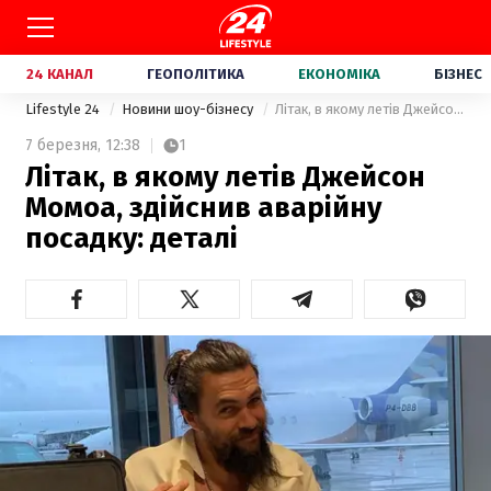
24 КАНАЛ
ГЕОПОЛІТИКА
ЕКОНОМІКА
БІЗНЕС
Lifestyle 24
Новини шоу-бізнесу
Літак, в якому летів Джейсон Момоа, здійснив аварійну посадку: деталі
7 березня,
12:38
1
Літак, в якому летів Джейсон
Момоа, здійснив аварійну
посадку: деталі