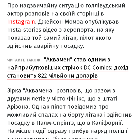
Про надзвичайну ситуацію голлівудський
актор розповів на своїй сторінці в
Instagram
. Джейсон Момоа опублікував
Insta-stories відео з аеропорта, на яку
показав той самий літак, пілот якого
здійснив аварійну посадку.
"Аквамен" став одним з
ЧИТАЙТЕ ТАКОЖ:
найприбутковіших стрічок DC Comics: дохід
становить 822 мільйони доларів
Зірка "Аквамена" розповів, що разом з
друзями летів у місто Фінікс, що в штаті
Арізона. Однак пілот повідомив про
можливий спалах на борту літака і здійснив
посадку в Палм-Спрінгз, що в Каліфорнії.
На місце події одразу прибув наряд поліції
та пожежників. Після тривалого