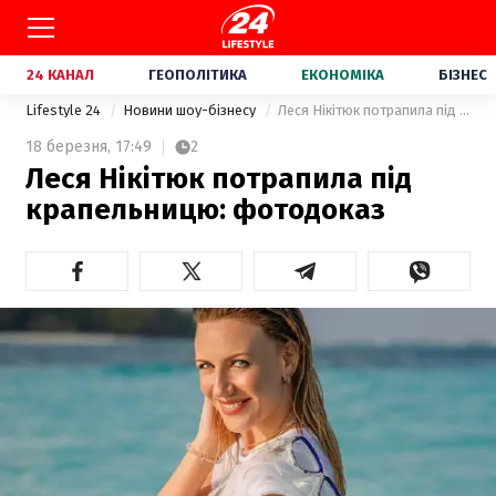
24 КАНАЛ
ГЕОПОЛІТИКА
ЕКОНОМІКА
БІЗНЕС
Lifestyle 24
Новини шоу-бізнесу
Леся Нікітюк потрапила під крапельницю: фотодоказ
18 березня,
17:49
2
Леся Нікітюк потрапила під
крапельницю: фотодоказ