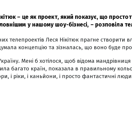
ікітюк – це як проект, який показує, що простота
оловнішим у нашому шоу-бізнесі,
– розповіла те
них телепроектів Леся Нікітюк прагне створити в
умала концепцію та зізналась, що воно буде про
Україну. Мені б хотілося, щоб відома мандрівниця
чила багато країн, показала в правильному коль
ори, і ріки, і каньйони, і просто фантастичні люди