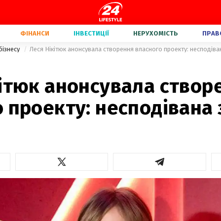
ФІНАНСИ
ІНВЕСТИЦІЇ
НЕРУХОМІСТЬ
ПРАВ
бізнесу
Леся Нікітюк анонсувала створення власного проекту: несподіван
кітюк анонсувала створ
 проекту: несподівана