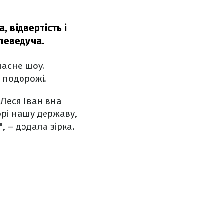
, відвертість і
леведуча.
ласне шоу.
 подорожі.
 Леся Іванівна
орі нашу державу,
", – додала зірка.