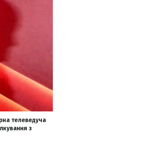
рна телеведуча
ілкування з