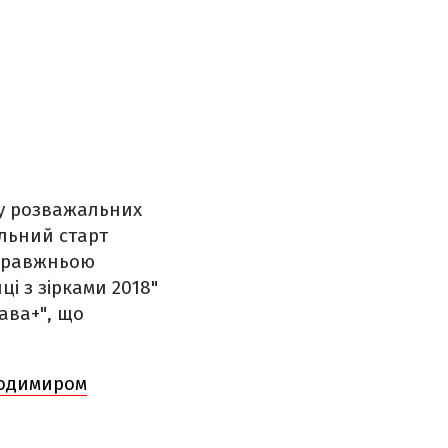
 у розважальних
альний старт
справжньою
і з зірками 2018"
лава+", що
лодимиром