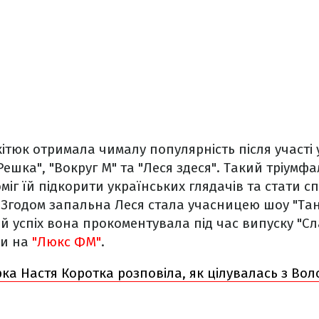
ікітюк отримала чималу популярність після участі
Решка", "Вокруг М" та "Леся здеся". Такий тріумф
міг їй підкорити українських глядачів та стати 
Згодом запальна Леся стала учасницею шоу "Танц
вій успіх вона прокоментувала під час випуску "С
ди на
"Люкс ФМ"
.
ка Настя Коротка розповіла, як цілувалась з Во