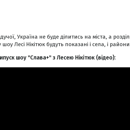
дучої, Україна не буде ділитись на міста, а розд
 шоу Лесі Нікітюк будуть показані і села, і райони
ипуск шоу "Слава+" з Лесею Нікітюк (відео):