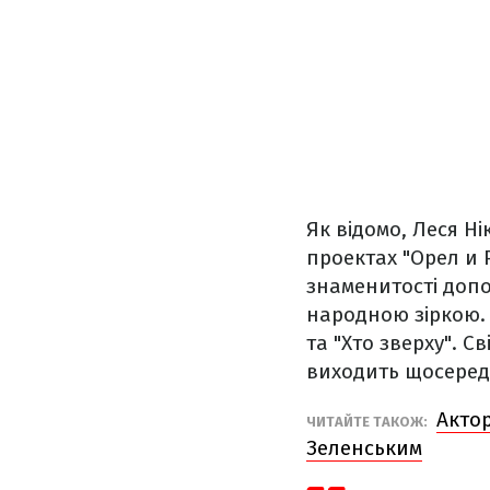
Як відомо, Леся Н
проектах "Орел и 
знаменитості допо
народною зіркою. 
та "Хто зверху". С
виходить щосере
Актор
ЧИТАЙТЕ ТАКОЖ:
Зеленським