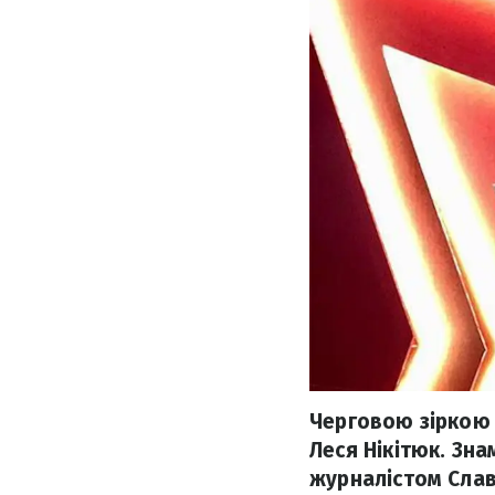
Черговою зіркою 
Леся Нікітюк. Зна
журналістом Сла