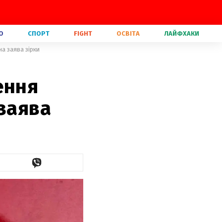
О
СПОРТ
FIGHT
ОСВІТА
ЛАЙФХАКИ
а заява зірки
ення
 заява