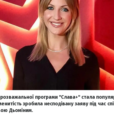
розважальної програми "Слава+" стала популя
менитість зробила несподівану заяву під час сп
вою Дьоміним.