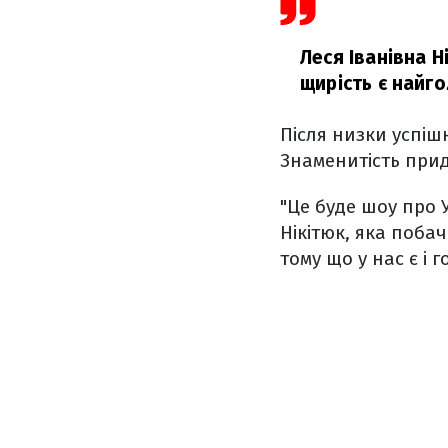
Леся Іванівна Н
щирість є найг
Після низки успіш
Знаменитість прид
"Це буде шоу про 
Нікітюк, яка поба
тому що у нас є і г