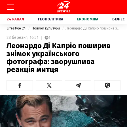
24 КАНАЛ
ГЕОПОЛІТИКА
ЕКОНОМІКА
БІЗНЕС
Lifestyle 24
Новини культури
Леонардо Ді Капріо поширив знімок українського фотографа: зворушлива реакція митця
28 березня,
16:51
1
Леонардо Ді Капріо поширив
знімок українського
фотографа: зворушлива
реакція митця