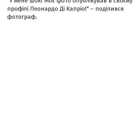
"У мене шок! Моє фото опублікував в своєму
профілі Леонардо Ді Капріо!" – поділився
фотограф.