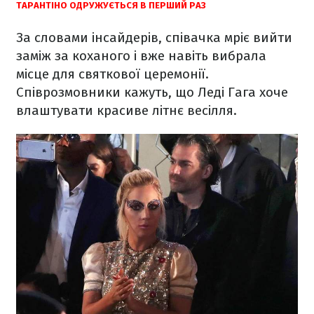
ТАРАНТІНО ОДРУЖУЄТЬСЯ В ПЕРШИЙ РАЗ
За словами інсайдерів, співачка мріє вийти
заміж за коханого і вже навіть вибрала
місце для святкової церемонії.
Співрозмовники кажуть, що Леді Гага хоче
влаштувати красиве літнє весілля.