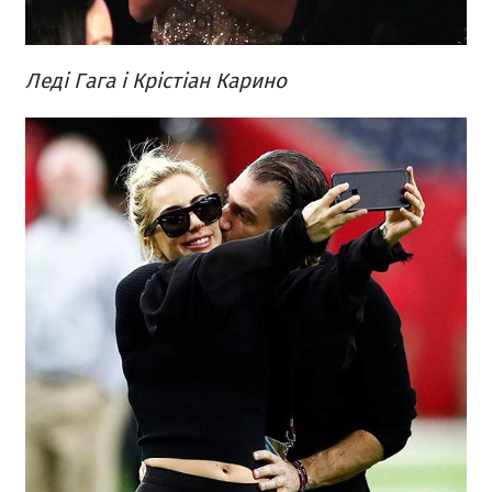
Леді Гага і Крістіан Карино