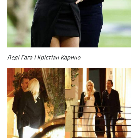
Леді Гага і Крістіан Карино