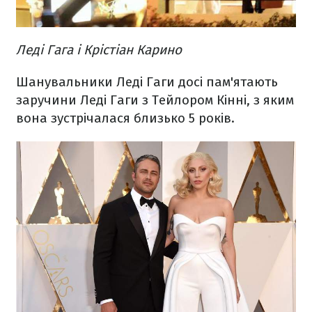
Леді Гага і Крістіан Карино
Шанувальники Леді Гаги досі пам'ятають
заручини Леді Гаги з Тейлором Кінні, з яким
вона зустрічалася близько 5 років.