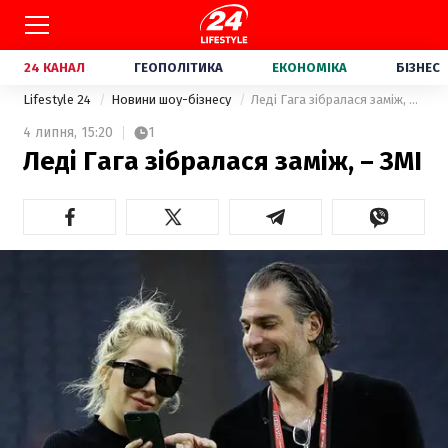
24 КАНАЛ
ГЕОПОЛІТИКА
ЕКОНОМІКА
БІЗНЕС
Lifestyle 24
Новини шоу-бізнесу
Леді Гага зібралася заміж, – ЗМІ
4 липня,
15:20
1
Леді Гага зібралася заміж, – ЗМІ