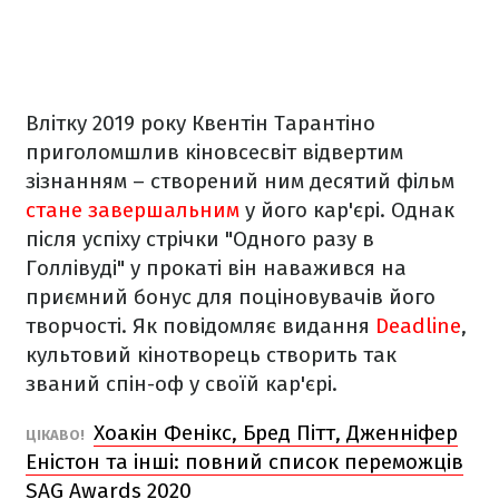
Влітку 2019 року Квентін Тарантіно
приголомшлив кіновсесвіт відвертим
зізнанням – створений ним десятий фільм
стане завершальним
у його кар'єрі. Однак
після успіху стрічки "Одного разу в
Голлівуді" у прокаті він наважився на
приємний бонус для поціновувачів його
творчості. Як повідомляє видання
Deadline
,
культовий кінотворець створить так
званий спін-оф у своїй кар'єрі.
Хоакін Фенікс, Бред Пітт, Дженніфер
ЦІКАВО!
Еністон та інші: повний список переможців
SAG Awards 2020