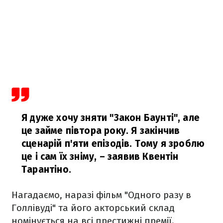
Я дуже хочу зняти "Закон Баунті", але
це займе півтора року. Я закінчив
сценарій п'яти епізодів. Тому я зроблю
це і сам їх зніму,
– заявив Квентін
Тарантіно.
Нагадаємо, наразі фільм "Одного разу в
Голлівуді" та його акторський склад
номінується на всі престижні премії.