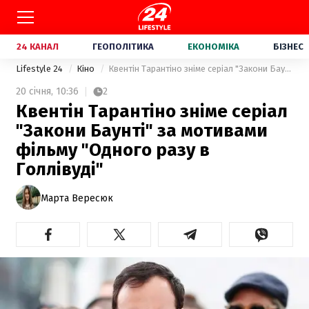
24 КАНАЛ
ГЕОПОЛІТИКА
ЕКОНОМІКА
БІЗНЕС
Lifestyle 24
Кіно
Квентін Тарантіно зніме серіал "Закони Баунті" за мотивами фільму "Одного разу в Голлівуді"
20 січня,
10:36
2
Квентін Тарантіно зніме серіал
"Закони Баунті" за мотивами
фільму "Одного разу в
Голлівуді"
Марта Вересюк