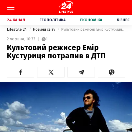
24 КАНАЛ
ГЕОПОЛІТИКА
ЕКОНОМІКА
БІЗНЕС
Lifestyle 24
Новини світу
Культовий режисер Емір Кустуриця потрапив в ДТП
2 червня,
10:33
1
Культовий режисер Емір
Кустуриця потрапив в ДТП