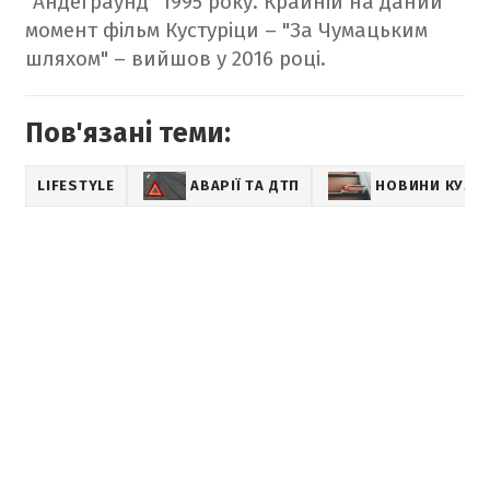
"Андеграунд" 1995 року.
Крайній на даний
момент фільм Кустуріци – "За Чумацьким
шляхом" – вийшов у 2016 році.
Пов'язані теми:
LIFESTYLE
АВАРІЇ ТА ДТП
НОВИНИ КУЛЬ