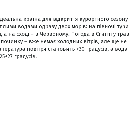
ідеальна країна для відкриття курортного сезону 
плими водами одразу двох морів: на півночі тур
 а на сході – в Червоному. Погода в Єгипті у тра
починку – вже немає холодних вітрів, але ще не 
мпература повітря становить +30 градусів, а вода
25+27 градусів.