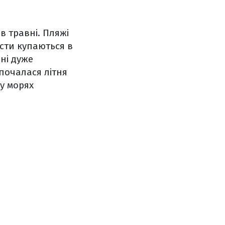
в травні. Пляжі
исти купаються в
вні дуже
почалася літня
 у морях