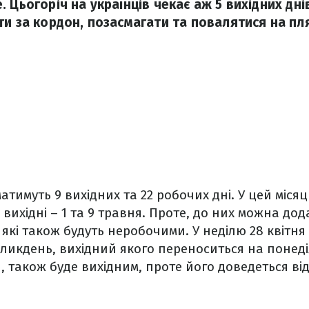
 Цьогоріч на українців чекає аж 5 вихідних дні
ти за кордон, позасмагати та повалятися на пл
матимуть 9 вихідних та 22 робочих дні. У цей міся
 вихідні – 1 та 9 травня. Проте, до них можна до
, які також будуть неробочими. У неділю 28 квітн
ликдень, вихідний якого переноситься на понеділ
ня, також буде вихідним, проте його доведеться в