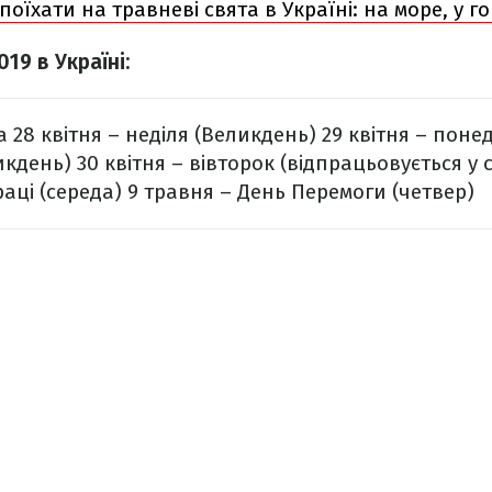
поїхати на травневі свята в Україні: на море, у го
019 в Україні:
а
28 квітня – неділя (Великдень)
29 квітня – поне
икдень)
30 квітня – вівторок (відпрацьовується у с
аці (середа)
9 травня – День Перемоги (четвер)