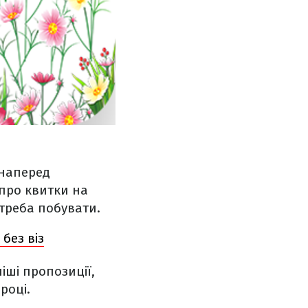
 наперед
 про квитки на
 треба побувати.
без віз
іші пропозиції,
році.