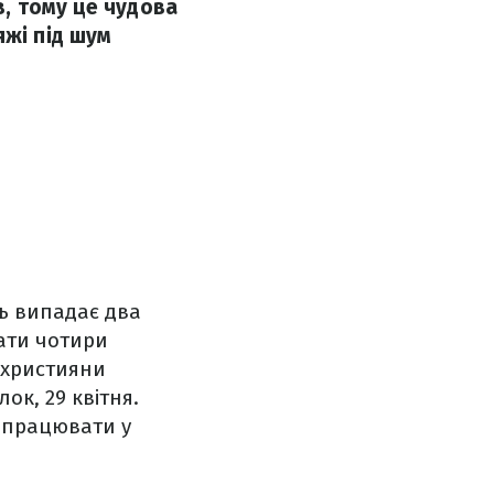
в, тому це чудова
яжі під шум
ць випадає два
дати чотири
я християни
ок, 29 квітня.
ідпрацювати у