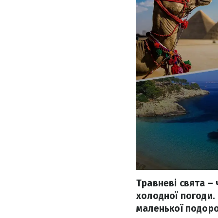
Травневі свята –
холодної погоди.
маленької подоро