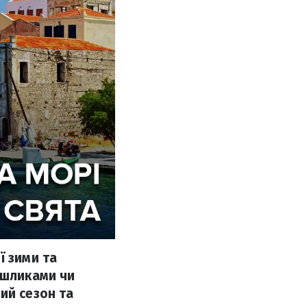
ї зими та
ашликами чи
ий сезон та