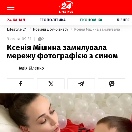
24 КАНАЛ
ГЕОПОЛІТИКА
ЕКОНОМІКА
БІЗНЕС
Lifestyle 24
Новини шоу-бізнесу
Ксенія Мішина замилувала мережу фотографією з сином
9 січня,
09:31
2
Ксенія Мішина замилувала
мережу фотографією з сином
Надія Біленко