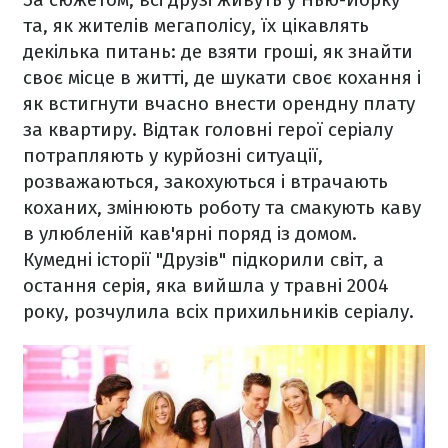
та, як жителів мегаполісу, їх цікавлять
декілька питань: де взяти гроші, як знайти
своє місце в житті, де шукати своє кохання і
як встигнути вчасно внести орендну плату
за квартиру. Відтак головні герої серіалу
потрапляють у курйозні ситуації,
розважаються, закохуються і втрачають
коханих, змінюють роботу та смакують каву
в улюбленій кав'ярні поряд із домом.
Кумедні історії "Друзів" підкорили світ, а
остання серія, яка вийшла у травні 2004
року, розчулила всіх прихильників серіалу.