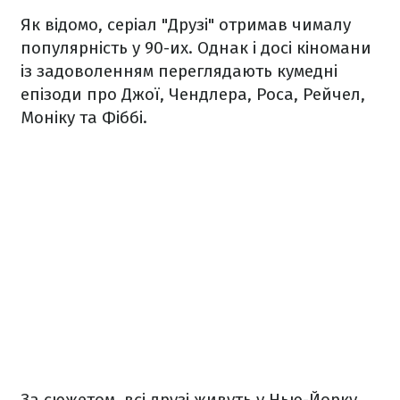
Як відомо, серіал "Друзі" отримав чималу
популярність у 90-их. Однак і досі кіномани
із задоволенням переглядають кумедні
епізоди про Джої, Чендлера, Роса, Рейчел,
Моніку та Фіббі.
За сюжетом, всі друзі живуть у Нью-Йорку