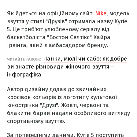
Як йдеться на офіційному сайті
Nike
, модель
взуття у стилі "Друзів" отримала назву Kyrie
5. Це триб'ют улюбленому серіалу від
баскетболіста "Бостон Селтікс" Кайра
Ірвінга, який є амбасадором бренду.
Чанки, мюлі чи сабо: як добре
ЧИТАЙТЕ ТАКОЖ:
ви знаєте різновиди жіночого взуття –
інфографіка
Автор дизайну додав до звичайних
кросівок кольорів із логотипу культової
кінострічки "Друзі". Жовті, червоні та
блакитні барви надали особливого вигляду
спортивному взуттю.
За попередніми даними, Kyrie 5 поступить