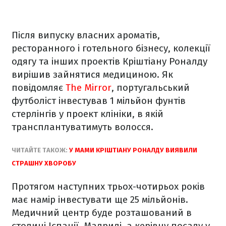
Після випуску власних ароматів,
ресторанного і готельного бізнесу, колекції
одягу та інших проектів Кріштіану Роналду
вирішив зайнятися медициною. Як
повідомляє
The Mirror
, португальський
футболіст інвестував 1 мільйон фунтів
стерлінгів у проект клініки, в якій
трансплантуватимуть волосся.
ЧИТАЙТЕ ТАКОЖ:
У МАМИ КРІШТІАНУ РОНАЛДУ ВИЯВИЛИ
СТРАШНУ ХВОРОБУ
Протягом наступних трьох-чотирьох років
має намір інвестувати ще 25 мільйонів.
Медичний центр буде розташований в
столиці Іспанії, Мадриді, а керівну посаду у