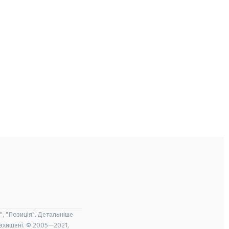
", "Позиція". Детальніше
захищені. © 2005—2021,