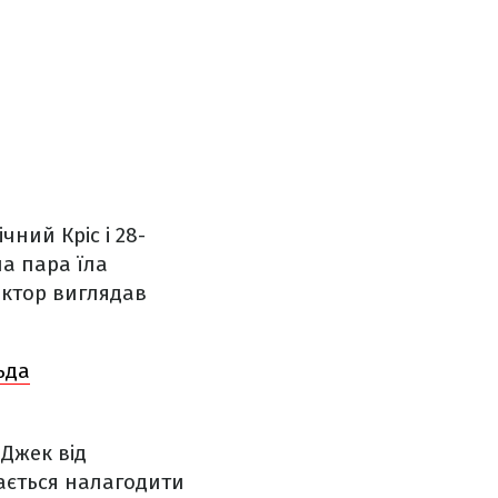
чний Кріс і 28-
а пара їла
актор виглядав
ьда
 Джек від
ається налагодити