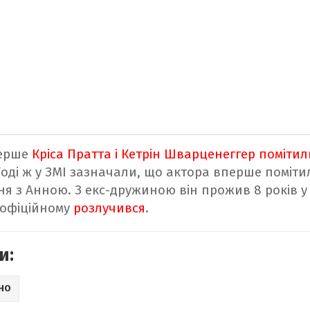
перше
Кріса Пратта і Кетрін Шварценеггер поміти
Тоді ж у ЗМІ зазначали, що актора вперше поміти
я з Анною. З екс-дружиною він прожив 8 років у 
 офіційному
розлучився
.
и:
ІНО