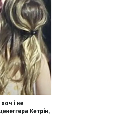
 хоч і не
ценеггера Кетрін,