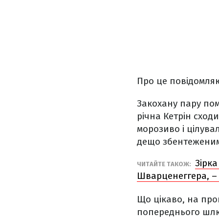
Про це повідомля
Закохану пару пом
річна Кетрін схо
морозиво і цілува
дещо збентежени
Зірка
ЧИТАЙТЕ ТАКОЖ:
Шварценеггера, –
Що цікаво, на про
попереднього шлю