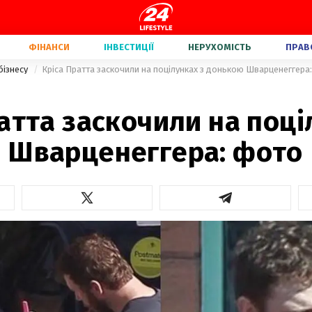
ФІНАНСИ
ІНВЕСТИЦІЇ
НЕРУХОМІСТЬ
ПРАВ
бізнесу
Кріса Пратта заскочили на поцілунках з донькою Шварценеггера
атта заскочили на поці
 Шварценеггера: фото