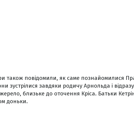
ри також повідомили, як саме познайомилися Пра
ни зустрілися завдяки родичу Арнольда і відразу
ерело, близьке до оточення Кріса. Батьки Кетрін
ом доньки.