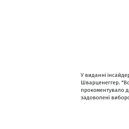
У виданні інсайде
Шварценеггер. "Во
прокоментувало дж
задоволені вибор