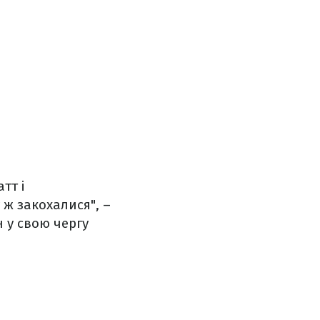
тт і
 ж закохалися", –
 у свою чергу