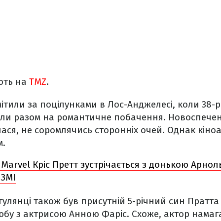
ють на
TMZ
.
ітили за поцілунками в Лос-Анджелесі, коли 38-рі
дили разом на романтичне побачення. Новоспечен
лася, не соромлячись сторонніх очей. Однак кіно
м.
 Marvel Кріс Претт зустрічається з донькою Арнол
 ЗМІ
гулянці також був присутній 5-річний син Пратта
бу з актрисою Анною Фаріс. Схоже, актор намаг