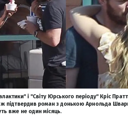
алактики" і "Світу Юрського періоду" Кріс Пратт
е ж підтвердив роман з донькою Арнольда Швар
ть вже не один місяць.