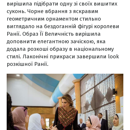
вирішила підібрати одну зі своїх вишитих
суконь. Чорне вбрання з яскравим
геометричним орнаментом стильно
виглядало на бездоганній фігурі королеви
Ранії. Образ Її Величність вирішила
доповнити елегантною зачіскою, яка
додала розкоші образу в національному
стилі. Лаконічні прикраси завершили look
розкішної Ранії.