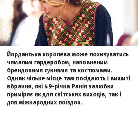
Йорданська королева може похизуватись
чималим гардеробом, наповненим
брендовими сукнями та костюмами.
Однак чільне місце там посідають і вишиті
вбрання, які 49-річна Ранія залюбки
приміряє як для світських виходів, так і
для міжнародних поїздок.