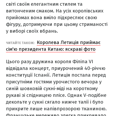
світі своїм елегантним стилем та
витонченим смаком. На усіх королівських
прийомах вона вміло підкреслює свою
фігуру, дотримуючи при цьому стриманості
у виборі своїх вбрань.
Королева Летиція приймає
ЧИТАЙТЕ ТАКОЖ:
сім'ю президента Китаю: яскраві фото
Цього разу дружина короля Філіпа VI
відвідала концерт, приурочений 40-річчю
конституції Іспанії. Летиція постала перед
присутніми гостями урочистого вечора у
синій шовковій сукні-міді на короткому
рукаві зі спідницею плісе. Однак V-подібне
декольте у сукні сягало нижче талії і було
прикрите лише напівпрозорою тканиною.
Французьке мереживо злегка прикривало