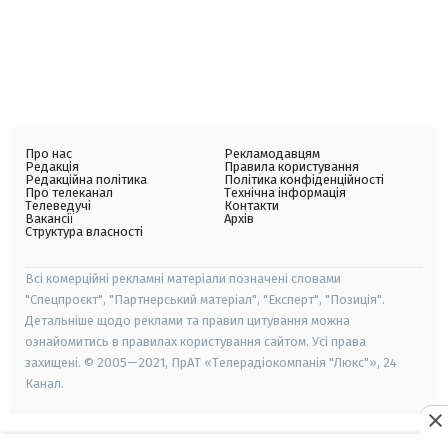
Про нас
Рекламодавцям
Редакція
Правила користування
Редакційна політика
Політика конфіденційності
Про телеканал
Технічна інформація
Телеведучі
Контакти
Вакансії
Архів
Структура власності
Всі комерційні рекламні матеріали позначені словами
"Спецпроєкт", "Партнерський матеріал", "Експерт", "Позиція".
Детальніше щодо реклами та правил цитування можна
ознайомитись в правилах користування сайтом. Усі права
захищені. © 2005—2021, ПрАТ «Телерадіокомпанія "Люкс"», 24
Канал.