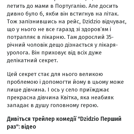
летить до мами в Португалію. Але досить
дивно було б, якби він встигнув на літак.
Тож запізнившись на рейс, Dzidzio відчуває,
що у нього не все гаразд зі здоров’ям і
потрапляє в лікарню. Там дорослий 35-
річний чоловік дещо дізнається у лікаря-
уролога. Він приховує від всіх дуже
делікатний секрет.
Цей секрет стає для нього великою
проблемою і допомогти йому в цьому може
лише дівчина. І ось у село приїжджає
прекрасна дівчина Квітка, яка неабияк
западає в душу головному герою.
Дивіться трейлер комедії "Dzidzio Перший
раз": відео