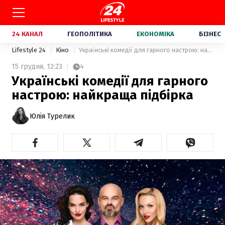
24 КАНАЛ
ГЕОПОЛІТИКА
ЕКОНОМІКА
БІЗНЕС
Lifestyle 24
Кіно
Українські комедії для гарного настрою: найкраща підбірка
15 грудня,
12:23
4
Українські комедії для гарного
настрою: найкраща підбірка
Юлія Турелик