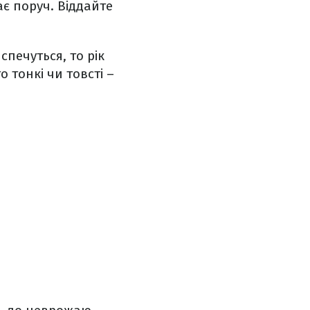
є поруч. Віддайте
печуться, то рік
 тонкі чи товсті –