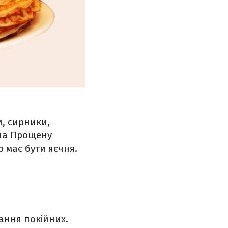
и, сирники,
 на Прощену
 має бути яєчня.
ання покійних.