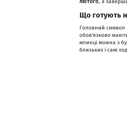
лютого
, а заверш
Що готують 
Головний символ М
обов'язково мають
млинці можна з бу
близьких і самі ход