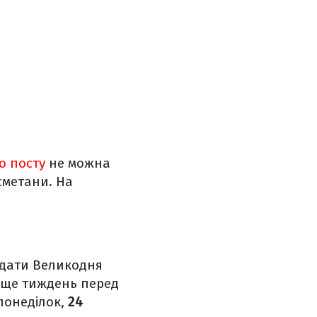
о посту
не можна
сметани. На
 дати Великодня
ді ще тиждень перед
понеділок,
24