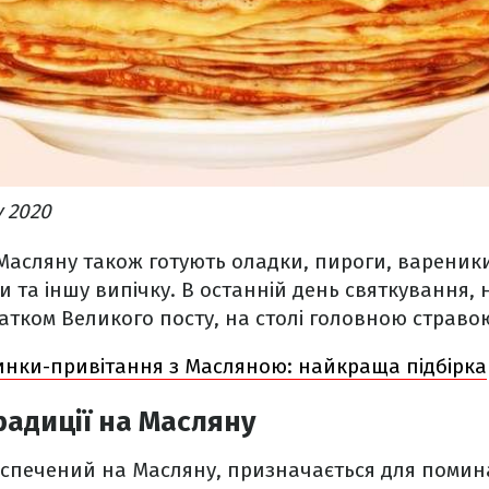
 2020
Масляну також готують оладки, пироги, вареник
 та іншу випічку. В останній день святкування,
атком Великого посту, на столі головною стравою
инки-привітання з Масляною: найкраща підбірка
радиції на Масляну
спечений на Масляну, призначається для помин