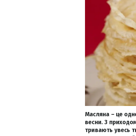
Масляна – це одне
весни. З приходо
тривають увесь т