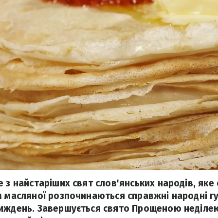
 з найстаріших свят слов'янських народів, яке 
м масляної розпочинаються справжні народні гу
иждень. Завершується свято Прощеною неділею,