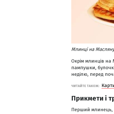
Млинці на Масляну
Окрім млинців на 
пампушки, булочки
неділю, перед поч
Карт
ЧИТАЙТЕ ТАКОЖ:
Прикмети і т
Перший млинець, 