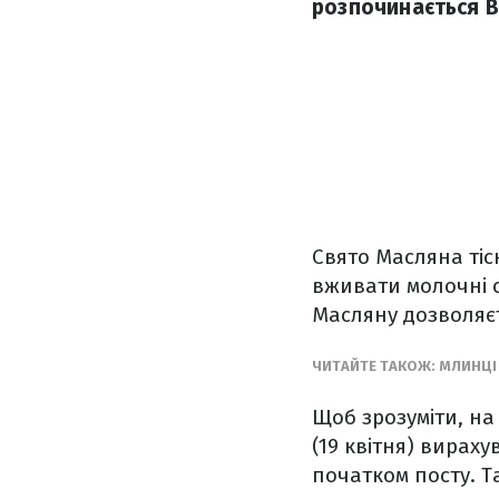
розпочинається В
Свято Масляна тіс
вживати молочні с
Масляну дозволяєт
ЧИТАЙТЕ ТАКОЖ: МЛИНЦІ
Щоб зрозуміти, на
(19 квітня) вираху
початком посту. Т