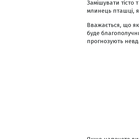
Замішувати тісто 
млинець пташці, я
Вважається, що як
буде благополучни
прогнозують невд