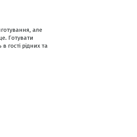
иготування, але
це. Готувати
 гості рідних та