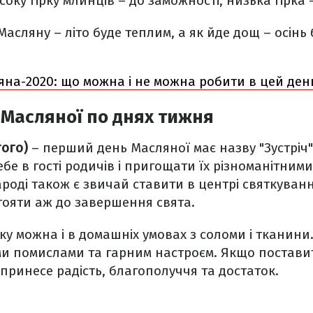
оку гірку млинців – до заможності, низька гірка
асляну – літо буде теплим, а як йде дощ – осінь
яна-2020: що можна і не можна робити в цей ден
Масляної по днях тижня
того)
– перший день Масляної має назву "Зустріч"
бе в гості родичів і пригощати їх різноманітним
роді також є звичай ставити в центрі святкуван
стояти аж до завершення свята.
ку можна і в домашніх умовах з соломи і тканини
ми помислами та гарним настроєм. Якщо постави
 принесе радість, благополуччя та достаток.