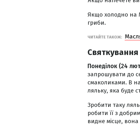
Якщо напечете вис
Якщо холодно на М
гриби.
Масл
ЧИТАЙТЕ ТАКОЖ:
Святкування 
Понеділок (24 лю
запрошувати до се
смаколиками. В на
ляльку, яка буде 
Зробити таку ляль
робити її з добри
видне місце, вона