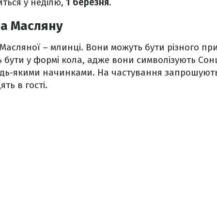
иться у неділю,
1 березня
.
на Масляну
асляної – млинці. Вони можуть бути різного пр
 бути у формі кола, адже вони символізують Сон
дь-якими начинками. На частування запрошують в
ять в гості.