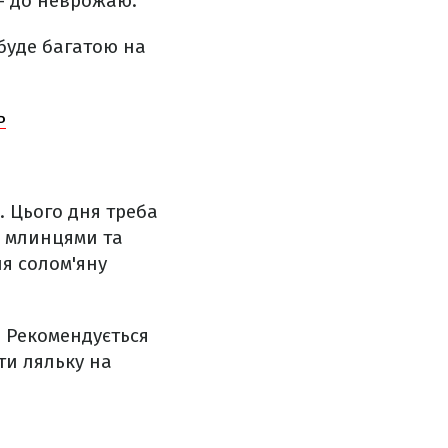
 – до неврожаю.
 буде багатою на
ь
. Цього дня треба
и млинцями та
ня солом'яну
. Рекомендується
ти ляльку на