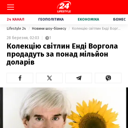
24 КАНАЛ
ГЕОПОЛІТИКА
ЕКОНОМІКА
БІЗНЕС
Lifestyle 24
Новини шоу-бізнесу
Колекцію світлин Енді Воргола продадуть за понад мільйон доларів
28 березня,
02:03
1
Колекцію світлин Енді Воргола
продадуть за понад мільйон
доларів