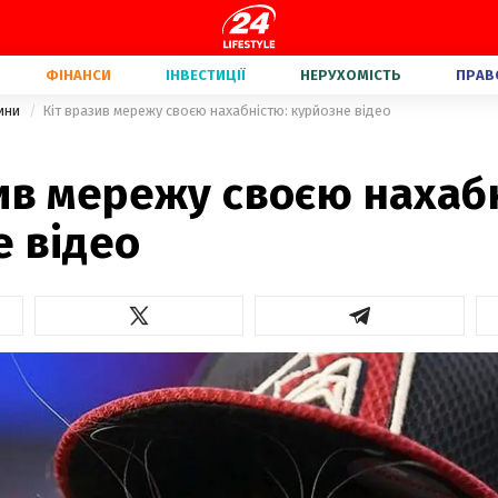
ФІНАНСИ
ІНВЕСТИЦІЇ
НЕРУХОМІСТЬ
ПРАВ
вини
Кіт вразив мережу своєю нахабністю: курйозне відео
ив мережу своєю нахаб
е відео