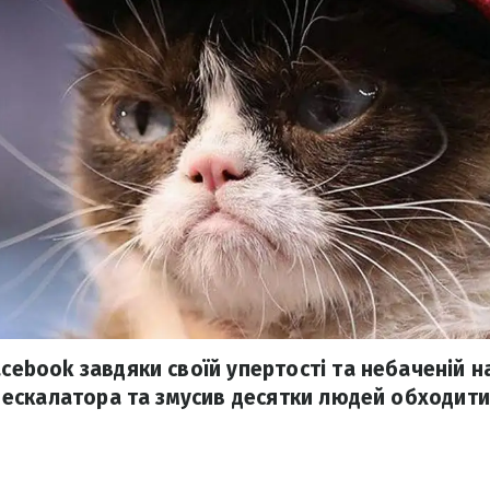
acebook завдяки своїй упертості та небаченій н
ля ескалатора та змусив десятки людей обходити