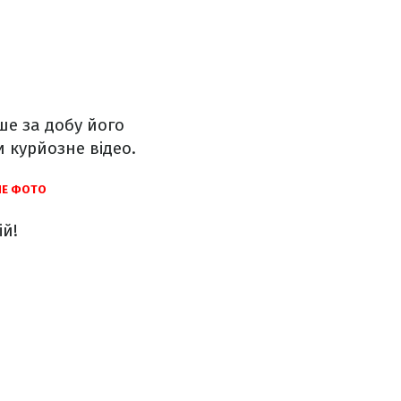
ше за добу його
и курйозне відео.
НЕ ФОТО
ій!