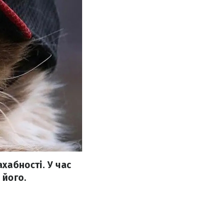
ахабності. У час
 його.