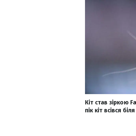
Кіт став зіркою F
пік кіт всівся бі