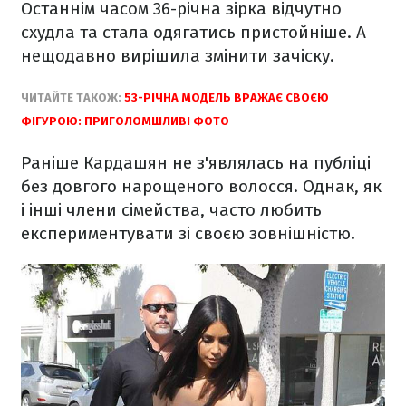
Останнім часом 36-річна зірка відчутно
схудла та стала одягатись пристойніше. А
нещодавно вирішила змінити зачіску.
ЧИТАЙТЕ ТАКОЖ:
53-РІЧНА МОДЕЛЬ ВРАЖАЄ СВОЄЮ
ФІГУРОЮ: ПРИГОЛОМШЛИВІ ФОТО
Раніше Кардашян не з'являлась на публіці
без довгого нарощеного волосся. Однак, як
і інші члени сімейства, часто любить
експериментувати зі своєю зовнішністю.