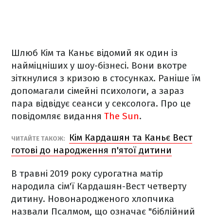
Шлюб Кім та Каньє відомий як один із
найміцніших у шоу-бізнесі. Вони вкотре
зіткнулися з кризою в стосунках. Раніше їм
допомагали сімейні психологи, а зараз
пара відвідує сеанси у сексолога. Про це
повідомляє видання
The Sun
.
Кім Кардашян та Каньє Вест
ЧИТАЙТЕ ТАКОЖ:
готові до народження п'ятої дитини
В травні 2019 року сурогатна матір
народила сім'ї Кардашян-Вест четверту
дитину. Новонародженого хлопчика
назвали Псалмом, що означає "біблійний