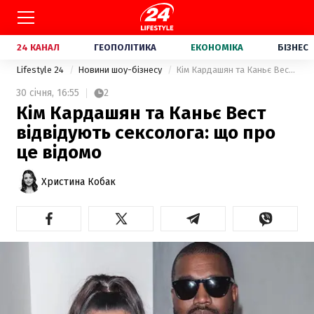
24 КАНАЛ
ГЕОПОЛІТИКА
ЕКОНОМІКА
БІЗНЕС
Lifestyle 24
Новини шоу-бізнесу
Кім Кардашян та Каньє Вест відвідують сексолога: що про це відомо
30 січня,
16:55
2
Кім Кардашян та Каньє Вест
відвідують сексолога: що про
це відомо
Христина Кобак