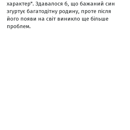
характер". Здавалося б, що бажаний син
згуртує багатодітну родину, проте після
його появи на світ виникло ще більше
проблем.