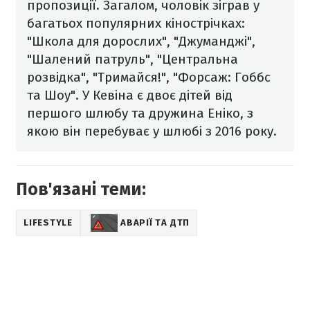
пропозиції. Загалом, чоловік зіграв у
багатьох популярних кінострічках:
"Школа для дорослих", "Джуманджі",
"Шалений патруль", "Центральна
розвідка", "Тримайся!", "Форсаж: Гоббс
та Шоу". У Кевіна є двоє дітей від
першого шлюбу та дружина Еніко, з
якою він перебуває у шлюбі з 2016 року.
Пов'язані теми:
LIFESTYLE
АВАРІЇ ТА ДТП