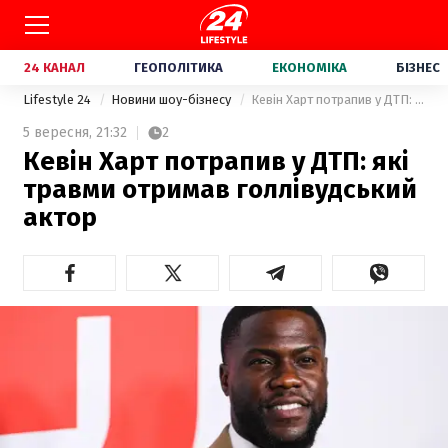
24 КАНАЛ
ГЕОПОЛІТИКА
ЕКОНОМІКА
БІЗНЕС
Lifestyle 24
Новини шоу-бізнесу
Кевін Харт потрапив у ДТП: які травми отримав голлівудський актор
5 вересня,
21:32
2
Кевін Харт потрапив у ДТП: які
травми отримав голлівудський
актор