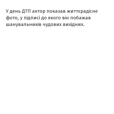
У день ДТП актор показав життєрадісне
фото, у підписі до якого він побажав
шанувальників чудових вихідних.