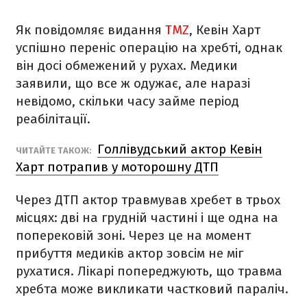
Як повідомляє видання
TMZ
, Кевін Харт
успішно переніс операцію на хребті, однак
він досі обмежений у рухах. Медики
заявили, що все ж одужає, але наразі
невідомо, скільки часу займе період
реабілітації.
Голлівудський актор Кевін
ЧИТАЙТЕ ТАКОЖ:
Харт потрапив у моторошну ДТП
Через ДТП актор травмував хребет в трьох
місцях: дві на грудній частині і ще одна на
поперековій зоні. Через це на момент
прибуття медиків актор зовсім не міг
рухатися. Лікарі попереджують, що травма
хребта може викликати частковий параліч.