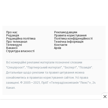
Про нас
Рекламодавцям
Редакція
Правила користування
Редакційна політика
Політика конфіденційності
Про телеканал
Технічна інформація
Телеведучі
Контакти
Вакансії
Архів
Структура власності
Всі комерційні рекламні матеріали позначені словами
"Спецпроєкт", "Партнерський матеріал", "Експерт", "Позиція".
Детальніше щодо реклами та правил цитування можна
ознайомитись в правилах користування сайтом. Усі права
захищені. © 2005—2021, ПрАТ «Телерадіокомпанія "Люкс"», 24
Канал.