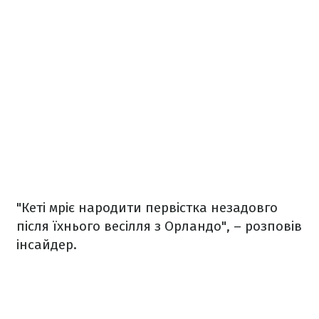
"Кеті мріє народити первістка незадовго
після їхнього весілля з Орландо", – розповів
інсайдер.