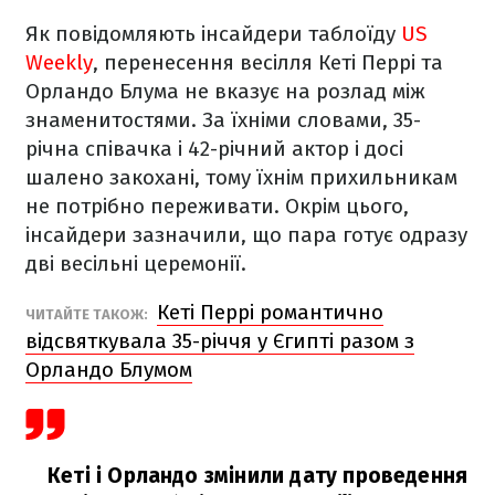
Як повідомляють інсайдери таблоїду
US
Weekly
, перенесення весілля Кеті Перрі та
Орландо Блума не вказує на розлад між
знаменитостями. За їхніми словами, 35-
річна співачка і 42-річний актор і досі
шалено закохані, тому їхнім прихильникам
не потрібно переживати. Окрім цього,
інсайдери зазначили, що пара готує одразу
дві весільні церемонії.
Кеті Перрі романтично
ЧИТАЙТЕ ТАКОЖ:
відсвяткувала 35-річчя у Єгипті разом з
Орландо Блумом
Кеті і Орландо змінили дату проведення