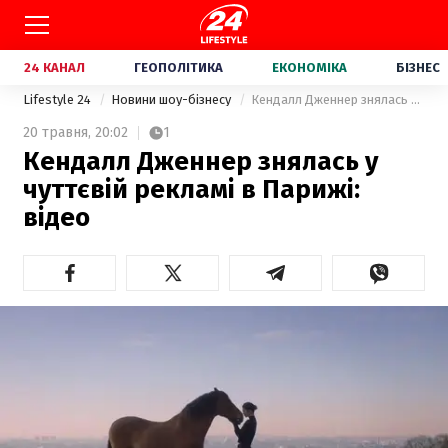
24 КАНАЛ
ГЕОПОЛІТИКА
ЕКОНОМІКА
БІЗНЕС
Lifestyle 24
Новини шоу-бізнесу
Кендалл Дженнер знялась у чуттєвій рекламі в Парижі: відео
20 травня,
20:02
1
Кендалл Дженнер знялась у
чуттєвій рекламі в Парижі:
відео