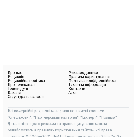
Про нас
Рекламодавцям
Редакція
Правила користування
Редакційна політика
Політика конфіденційності
Про телеканал
Технічна інформація
Телеведучі
Контакти
Вакансії
Архів
Структура власності
Всі комерційні рекламні матеріали позначені словами
"Спецпроєкт", "Партнерський матеріал", "Експерт", "Позиція".
Детальніше щодо реклами та правил цитування можна
ознайомитись в правилах користування сайтом. Усі права
захищені. © 2005—2021, ПрАТ «Телерадіокомпанія "Люкс"», 24