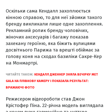
Оскільки сама Кендалл захоплюється
кінною справою, то для неї зйомки такого
бренду викликали лише одне захоплення.
Рекламний ролик бренду чоловічих,
жіночих аксесуарів і багажу показав
захекану героїню, яка біжить вулицями
досвітнього Парижа та врешті обіймає за
голову коня на сходах базиліки Сакре-Кер
на Монмартрі.
ЧИТАЙТЕ ТАКОЖ:
КЕНДАЛЛ ДЖЕННЕР ЗНЯЛА ВЕЧІРКУ MET
GALA НА ПЛІВКОВУ КАМЕРУ І ПОКАЗАЛА РЕЗУЛЬТАТ:
ВРАЖАЮЧІ ФОТО
Режисером відеороботи став Джон
Крістофер Піна. 22-річна модель виглядала
з конем дуже гармонійно та чуттєво.