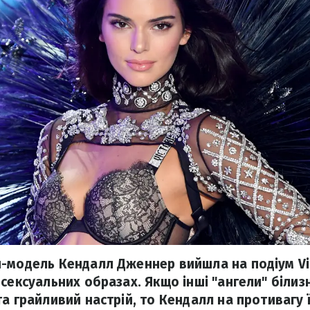
-модель Кендалл Дженнер вийшла на подіум Vic
 сексуальних образах. Якщо інші "ангели" біли
а грайливий настрій, то Кендалл на противагу 