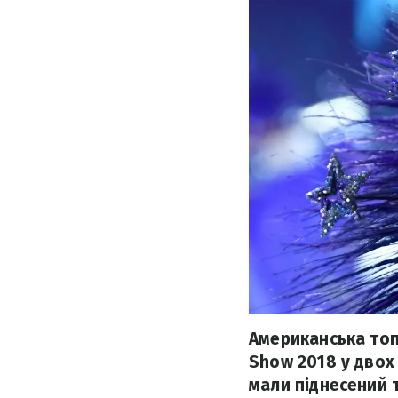
Американська топ
Show 2018 у двох
мали піднесений т