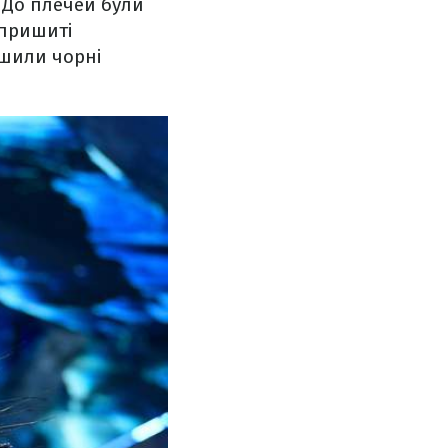
 До плечей були
 пришиті
ршили чорні