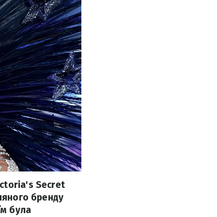
toria's Secret
зняного бренду
їм була