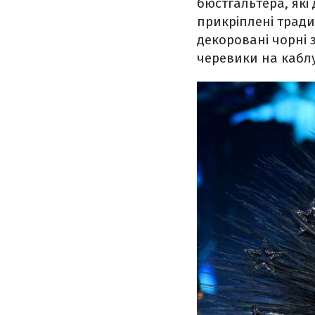
бюстгальтера, як
прикріплені тради
декоровані чорні 
черевики на кабл