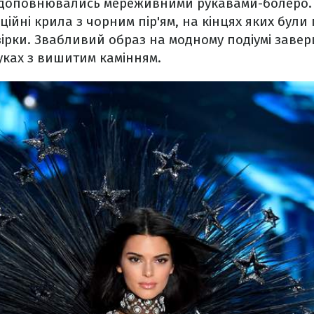
і доповнювались мереживними рукавами-болеро.
ційні крила з чорним пір'ям, на кінцях яких були
зірки. Звабливий образ на модному подіумі заве
уках з вишитим камінням.