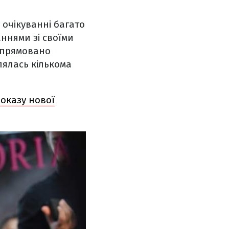
 очікуванні багато
ннями зі своїми
еспрямовано
лялась кількома
показу нової