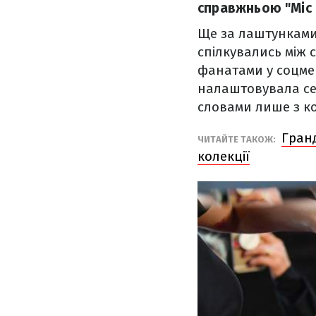
справжньою "Міс 
Ще за лаштунками 
спілкувались між 
фанатами у соцмер
налаштовувала себ
словами лише з ко
Гранд
ЧИТАЙТЕ ТАКОЖ:
колекції