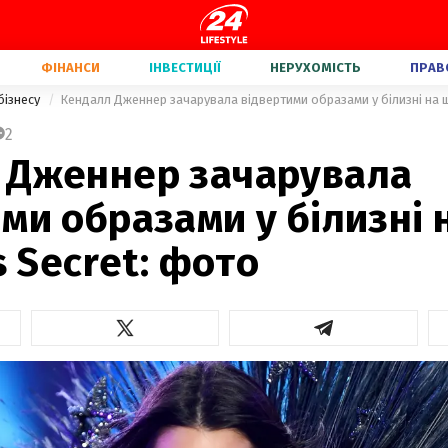
ФІНАНСИ
ІНВЕСТИЦІЇ
НЕРУХОМІСТЬ
ПРАВ
бізнесу
Кендалл Дженнер зачарувала відвертими образами у білизні на шо
2
 Дженнер зачарувала
ми образами у білизні 
s Secret: фото