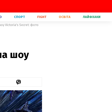
О
СПОРТ
FIGHT
ОСВІТА
ЛАЙФХАКИ
у Victoria's Secret: фото
на шоу