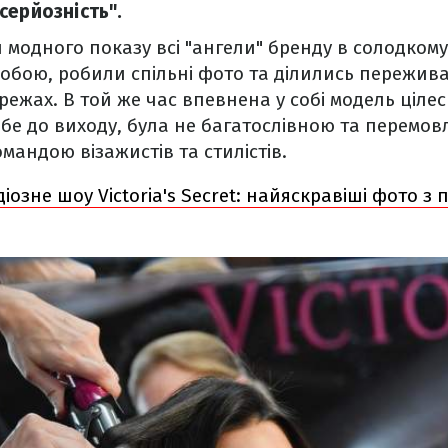
серйозність".
модного показу всі "ангели" бренду в солодкому
собою, робили спільні фото та ділились пережива
ежах. В той же час впевнена у собі модель ціл
е до виходу, була не багатослівною та перемов
мандою візажистів та стилістів.
іозне шоу Victoria's Secret: найяскравіші фото з 