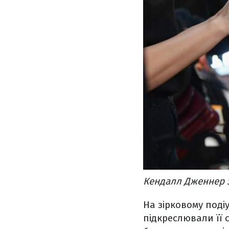
Кендалл Дженнер з
На зірковому подіу
підкреслювали її 