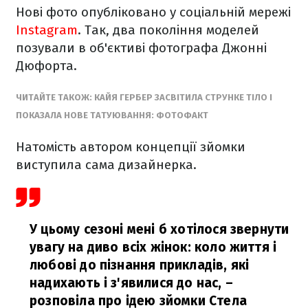
Нові фото опубліковано у соціальній мережі
Instagram
. Так, два покоління моделей
позували в об'єктиві фотографа Джонні
Дюфорта.
ЧИТАЙТЕ ТАКОЖ: КАЙЯ ГЕРБЕР ЗАСВІТИЛА СТРУНКЕ ТІЛО І
ПОКАЗАЛА НОВЕ ТАТУЮВАННЯ: ФОТОФАКТ
Натомість автором концепції зйомки
виступила сама дизайнерка.
У цьому сезоні мені б хотілося звернути
увагу на диво всіх жінок: коло життя і
любові до пізнання прикладів, які
надихають і з'явилися до нас,
–
розповіла про ідею зйомки Стела