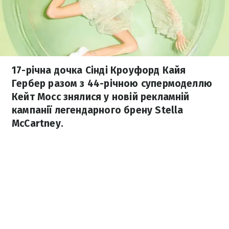
17-річна дочка Сінді Кроуфорд Кайя
Гербер разом з 44-річною супермоделлю
Кейт Мосс знялися у новій рекламній
кампанії легендарного брену Stella
McCartney.