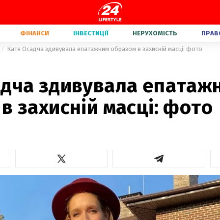
ФІНАНСИ
ІНВЕСТИЦІЇ
НЕРУХОМІСТЬ
ПРАВ
Катя Осадча здивувала епатажним образом в захисній масці: фото
адча здивувала епатаж
в захисній масці: фото