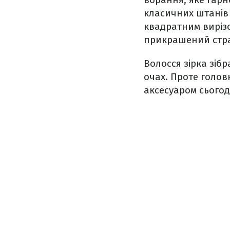
класичних штанів 
квадратним виріз
прикрашений стр
Волосся зірка зібр
очах. Проте голов
аксесуаром сьогод