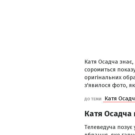
Катя Осадча знає,
соромиться показ
оригінальних обра
з'явилося фото, я
Катя Осадч
ДО ТЕМИ
Катя Осадча 
Телеведуча позує 
вбрання, яке гарно