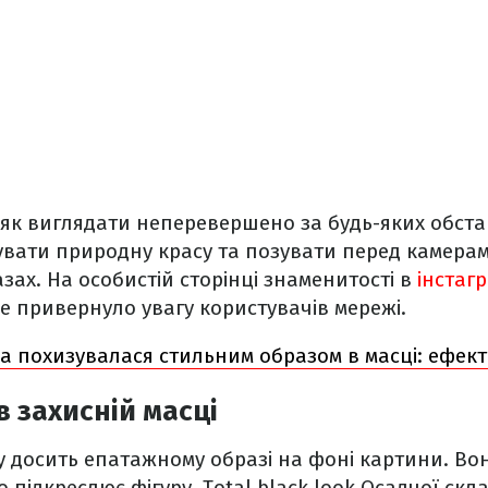
 як виглядати неперевершено за будь-яких обста
увати природну красу та позувати перед камера
зах. На особистій сторінці знаменитості в
інстагр
ке привернуло увагу користувачів мережі.
а похизувалася стильним образом в масці: ефект
в захисній масці
у досить епатажному образі на фоні картини. Во
 підкреслює фігуру. Total black look Осадчої скла