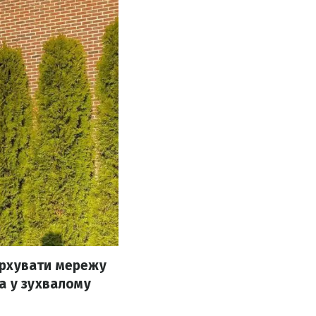
урхувати мережу
а у зухвалому