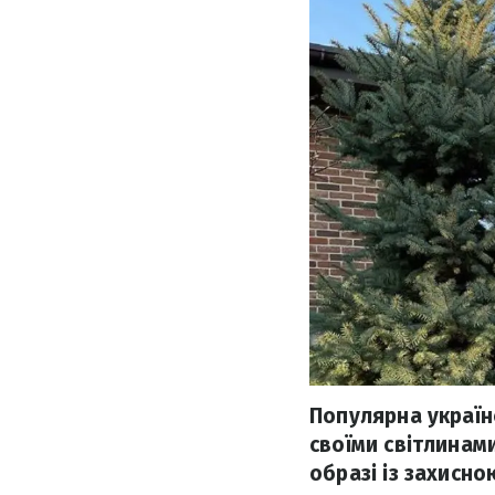
Популярна украї
своїми світлинам
образі із захисн