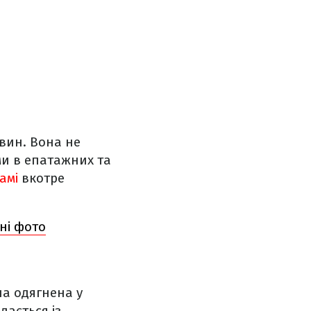
вин. Вона не
ми в епатажних та
амі
вкотре
ні фото
на одягнена у
дається із