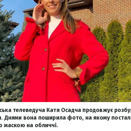
нська телеведуча Катя Осадча продовжує розб
и. Днями вона поширила фото, на якому постал
ою маскою на обличчі.