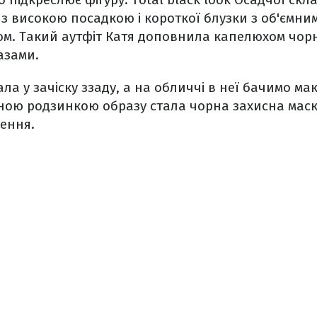
з високою посадкою і короткої блузки з об'ємни
ом. Такий аутфіт Катя доповнила капелюхом чорн
азами.
ала у зачіску ззаду, а на обличчі в неї бачимо ма
ною родзинкою образу стала чорна захисна маск
ення.