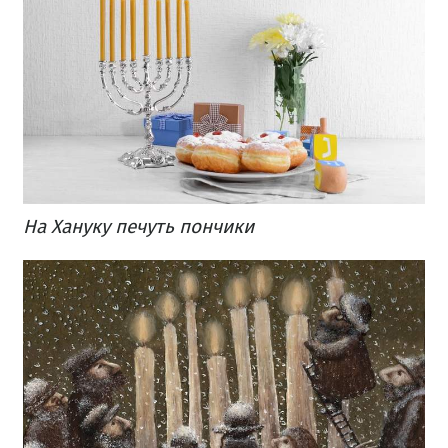
На Хануку печуть пончики