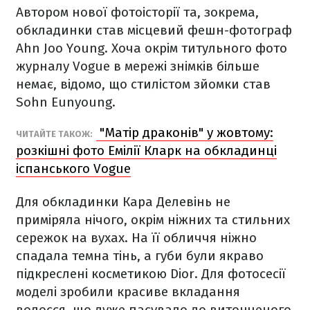
Автором нової фотоісторії та, зокрема,
обкладинки став місцевий фешн-фотограф
Ahn Joo Young. Хоча окрім титульного фото
журналу Vogue в мережі знімків більше
немає, відомо, що стилістом зйомки став
Sohn Eunyoung.
"Матір драконів" у жовтому:
ЧИТАЙТЕ ТАКОЖ:
розкішні фото Емілії Кларк на обкладинці
іспанського Vogue
Для обкладинки Кара Делевінь не
приміряла нічого, окрім ніжних та стильних
сережок на вухах. На її обличчя ніжно
спадала темна тінь, а губи були якраво
підкреслені косметикою Dior. Для фотосесії
моделі зробили красиве вкладання
волосся, що дуже пасувало до витонченого