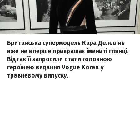
Британська супермодель Кара Делевінь
вже не вперше прикрашає імениті глянці.
Відтак її запросили стати головною
героїнею видання Vogue Korea у
травневому випуску.