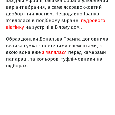
західній Африці, білявка обрала улюблений
варіант вбрання, а саме яскраво-жовтий
двобортний костюм. Нещодавно Іванка
з'являлася в подібному вбранні
пудрового
відтінку
на зустрічі в Білому домі.
Образ доньки Дональда Трампа доповнила
велика сумка з плетеними елементами, з
якою вона вже
з'являлася
перед камерами
папараці, та кольорові туфлі-човники на
підборах.