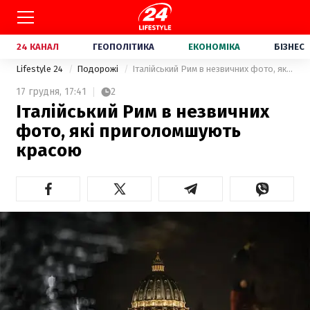
24 КАНАЛ
ГЕОПОЛІТИКА
ЕКОНОМІКА
БІЗНЕС
Lifestyle 24
Подорожі
Італійський Рим в незвичних фото, які приголомшують красою
17 грудня,
17:41
2
Італійський Рим в незвичних
фото, які приголомшують
красою