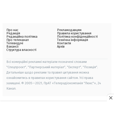
Про нас
Рекламодавцям
Редакція
Правила користування
Редакційна політика
Політика конфіденційності
Про телеканал
Технічна інформація
Телеведучі
Контакти
Вакансії
Архів
Структура власності
Всі комерційні рекламні матеріали позначені словами
"Спецпроєкт", "Партнерський матеріал", "Експерт", "Позиція".
Детальніше щодо реклами та правил цитування можна
ознайомитись в правилах користування сайтом. Усі права
захищені. © 2005—2021, ПрАТ «Телерадіокомпанія "Люкс"», 24
Канал.