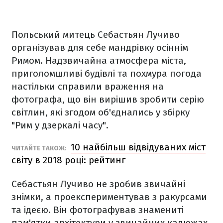
Польський митець Себастьян Лучиво
організував для себе мандрівку осіннім
Римом. Надзвичайна атмосфера міста,
приголомшливі будівлі та похмура погода
настільки справили враження на
фотографа, що він вирішив зробити серію
світлин, які згодом об'єднались у збірку
"Рим у дзеркалі часу".
10 найбільш відвідуваних міст
ЧИТАЙТЕ ТАКОЖ:
світу в 2018 році: рейтинг
Себастьян Лучиво не зробив звичайні
знімки, а проекспериментував з ракурсами
та ідеєю. Він фотографував знамениті
пам'ятки архітектури у звичайних калюжах.