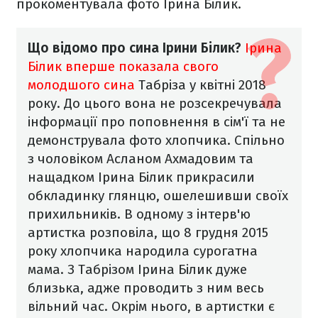
прокоментувала фото Ірина Білик.
Що відомо про сина Ірини Білик?
Ірина
Білик вперше показала свого
молодшого сина
Табріза у квітні 2018
року. До цього вона не розсекречувала
інформації про поповнення в сім'ї та не
демонструвала фото хлопчика. Спільно
з чоловіком Асланом Ахмадовим та
нащадком Ірина Білик прикрасили
обкладинку глянцю, ошелешивши своїх
прихильників.
В одному з інтерв'ю
артистка розповіла, що 8 грудня 2015
року хлопчика народила сурогатна
мама. З Табрізом Ірина Білик дуже
близька, адже проводить з ним весь
вільний час. Окрім нього, в артистки є