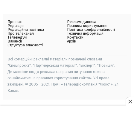
Про нас
Рекламодавцям
Редакція
Правила користування
Редакційна політика
Політика конфіденційності
Про телеканал
Технічна інформація
Телеведучі
Контакти
Вакансії
Архів
Структура власності
Всі комерційні рекламні матеріали позначені словами
"Спецпроєкт", "Партнерський матеріал", "Експерт", "Позиція".
Детальніше щодо реклами та правил цитування можна
ознайомитись в правилах користування сайтом. Усі права
захищені. © 2005—2021, ПрАТ «Телерадіокомпанія "Люкс"», 24
Канал.