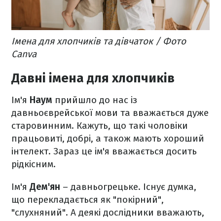
Імена для хлопчиків та дівчаток / Фото
Canva
Давні імена для хлопчиків
Ім'я
Наум
прийшло до нас із
давньоєврейської мови та вважається дуже
старовинним. Кажуть, що такі чоловіки
працьовиті, добрі, а також мають хороший
інтелект. Зараз це ім'я вважається досить
рідкісним.
Ім'я
Дем'ян
– давньогрецьке. Існує думка,
що перекладається як "покірний",
"слухняний". А деякі дослідники вважають,