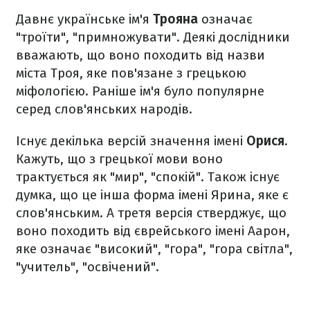
Давнє українське ім'я
Трояна
означає
"троїти", "примножувати". Деякі дослідники
вважають, що воно походить від назви
міста Троя, яке пов'язане з грецькою
міфологією. Раніше ім'я було популярне
серед слов'янських народів.
Існує декілька версій значення імені
Орися
.
Кажуть, що з грецької мови воно
трактується як "мир", "спокій". Також існує
думка, що це інша форма імені Ярина, яке є
слов'янським. А третя версія стверджує, що
воно походить від єврейського імені Аарон,
яке означає "високий", "гора", "гора світла",
"учитель", "освічений".