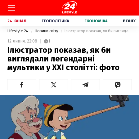
24 КАНАЛ
ГЕОПОЛІТИКА
ЕКОНОМІКА
БІЗНЕС
Lifestyle 24
Новини світу
Ілюстратор показав, як би виглядали легендарні мультики у XXI столітті: фото
12 липня,
22:08
1
Ілюстратор показав, як би
виглядали легендарні
мультики у XXI столітті: фото