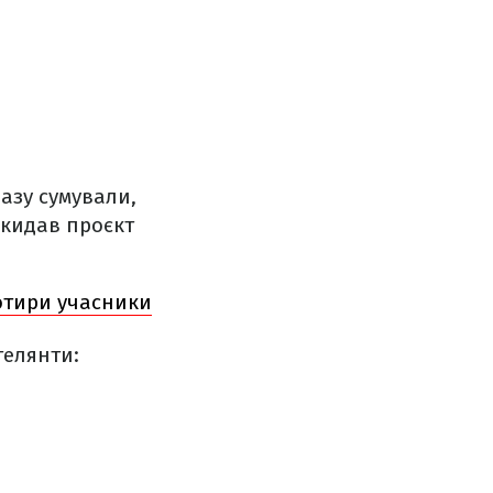
азу сумували,
окидав проєкт
отири учасники
телянти: