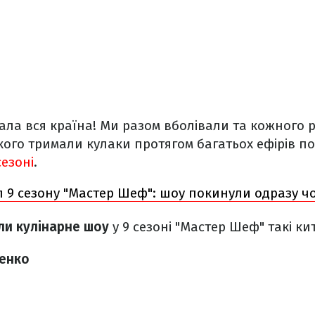
ала вся країна! Ми разом вболівали та кожного р
кого тримали кулаки протягом багатьох ефірів п
сезоні
.
л 9 сезону "Мастер Шеф": шоу покинули одразу ч
ли кулінарне шоу
у 9 сезоні "Мастер Шеф" такі ки
енко