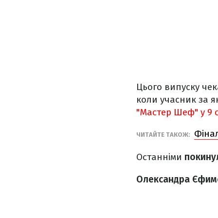
Цього випуску чек
коли учасник за я
"Мастер Шеф" у 9 
Фіна
ЧИТАЙТЕ ТАКОЖ:
Останніми
покину
Олександра Єфим