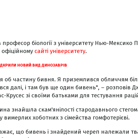
в професор біології з університету Нью-Мексико П
а офіційному
сайті університету
.
ВІДКРИЛИ НОВИЙ ВИД ДИНОЗАВРІВ
увся об частину бивня. Я приземлився обличчям бі
ся далі, і там був ще один бивень", – розповів Д
ас-Крусес зі своїми батьками для тестування раці
ина знайшла скам'янілості стародавнього стегом
 вимерлих хоботних з сімейства гомфотерієві.
ажає, що бивень і знайдений череп належали тва