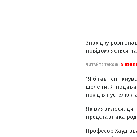
Знахідку розпізна
повідомляється н
ЧИТАЙТЕ ТАКОЖ:
ВЧЕНІ 
"Я бігав і спіткн
щелепи. Я подивив
похід в пустелю Л
Як виявилося, дит
представника роду
Професор Хауд вв