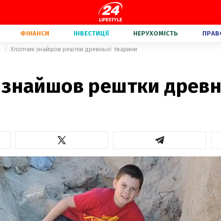
ФІНАНСИ
ІНВЕСТИЦІЇ
НЕРУХОМІСТЬ
ПРАВ
и
Хлопчик знайшов рештки древньої тварини
 знайшов рештки древн