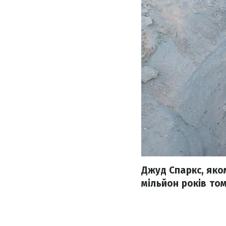
Джуд Спаркс, яко
мільйон років том