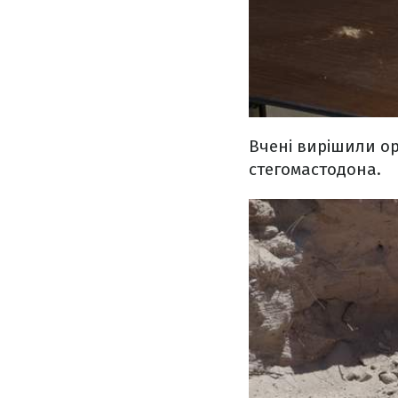
Вчені вирішили ор
стегомастодона.