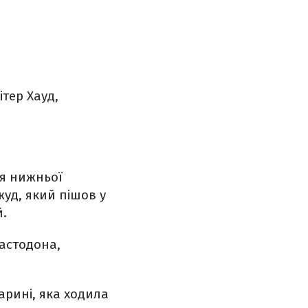
ітер Хауд,
ля нижньої
жуд, який пішов у
й.
астодона,
рині, яка ходила