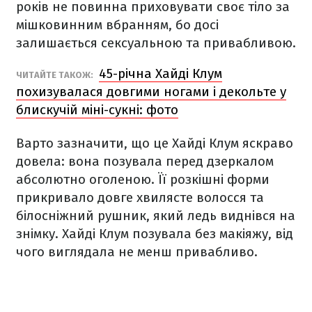
років не повинна приховувати своє тіло за
мішковинним вбранням, бо досі
залишається сексуальною та привабливою.
45-річна Хайді Клум
ЧИТАЙТЕ ТАКОЖ:
похизувалася довгими ногами і декольте у
блискучій міні-сукні: фото
Варто зазначити, що це Хайді Клум яскраво
довела: вона позувала перед дзеркалом
абсолютно оголеною. Її розкішні форми
прикривало довге хвилясте волосся та
білосніжний рушник, який ледь виднівся на
знімку. Хайді Клум позувала без макіяжу, від
чого виглядала не менш привабливо.