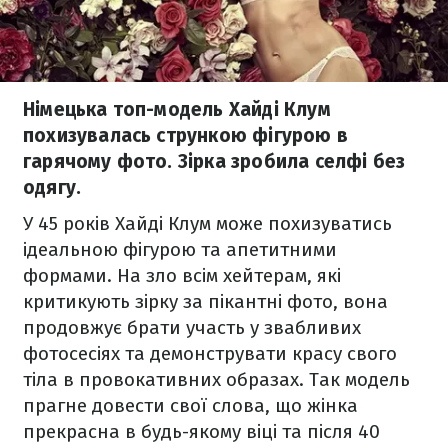
Німецька топ-модель Хайді Клум
похизувалась стрункою фігурою в
гарячому фото. Зірка зробила селфі без
одягу.
У 45 років Хайді Клум може похизуватись
ідеальною фігурою та апетитними
формами. На зло всім хейтерам, які
критикують зірку за пікантні фото, вона
продовжує брати участь у звабливих
фотосесіях та демонструвати красу свого
тіла в провокативних образах. Так модель
прагне довести свої слова, що жінка
прекрасна в будь-якому віці та після 40