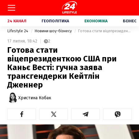
24 КАНАЛ
ГЕОПОЛІТИКА
ЕКОНОМІКА
БІЗНЕС
Lifestyle 24
Новини шоу-бізнесу
Готова стати віцепрезиденткою США при Каньє Весті: гучна заява трансгендерки Кейтлін Дженнер
17 липня,
18:42
2
Готова стати
віцепрезиденткою США при
Каньє Весті: гучна заява
трансгендерки Кейтлін
Дженнер
Христина Кобак