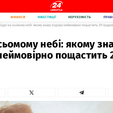
ФІНАНСИ
ІНВЕСТИЦІЇ
НЕРУХОМІСТЬ
ПРАВ
Буде на сьомому небі: якому знаку зодіаку неймовірно пощастить 29 грудня
сьомому небі: якому зн
неймовірно пощастить 