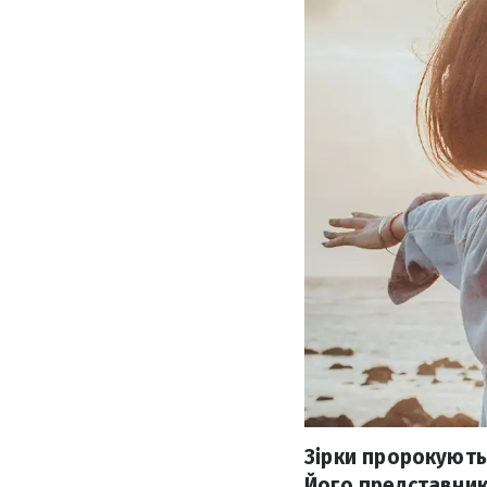
Зірки пророкують,
Його представник