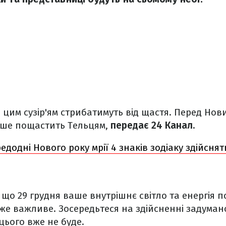
д цим сузір'ям стрибатимуть від щастя. Перед Нов
ьше пощастить Тельцям,
передає 24 Канал.
едодні Нового року мрії 4 знаків зодіаку здійснят
 що 29 грудня ваше внутрішнє світло та енергія п
же важливе. Зосередьтеся на здійсненні задуман
цього вже не буде.