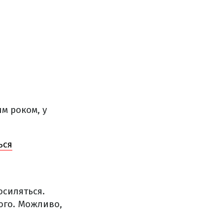
им роком, у
ься
осиляться.
ого. Можливо,