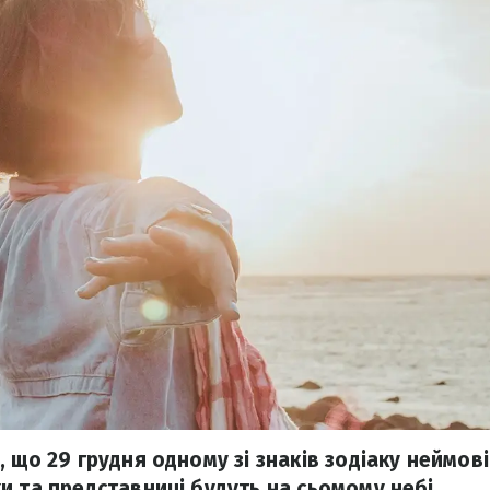
 що 29 грудня одному зі знаків зодіаку неймов
и та представниці будуть на сьомому небі.