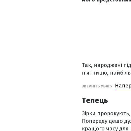
Так, народжені пі
п'ятницю, найбіл
Напер
ЗВЕРНІТЬ УВАГУ
Телець
Зірки пророкують,
Попереду дещо ду
кращого часу для 