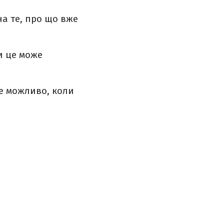
на те, про що вже
ки це може
се можливо, коли