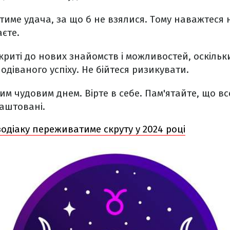
име удача, за що б не взялися. Тому наважтеся 
аєте.
ідкриті до нових знайомств і можливостей, оскіль
одіваного успіху. Не бійтеся ризикувати.
м чудовим днем. Вірте в себе. Пам'ятайте, що в
аштовані.
зодіаку переживатиме скруту у 2024 році