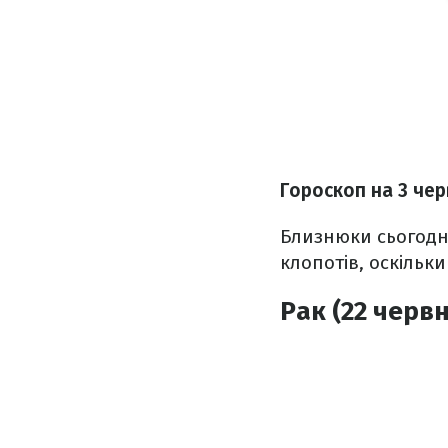
Гороскоп н
а 3 че
Близнюки сьогодні
клопотів, оскільк
Рак (22 червн