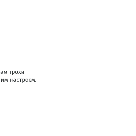
вам трохи
вим настроєм.