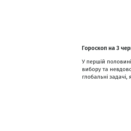
Гороскоп н
а 3 че
У першій половині
вибору та невдово
глобальні задачі,