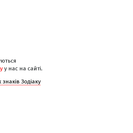
уються
у
у нас на сайті.
 знаків Зодіаку