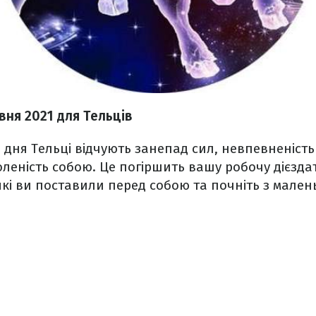
рвня
2021
для Тельців
 дня Тельці відчують занепад сил, невпевненість
леність собою. Це погіршить вашу робочу дієздат
 які ви поставили перед собою та почніть з мален