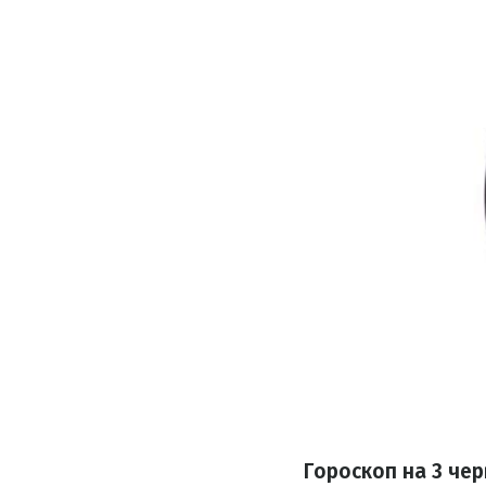
Гороскоп н
а 3 че