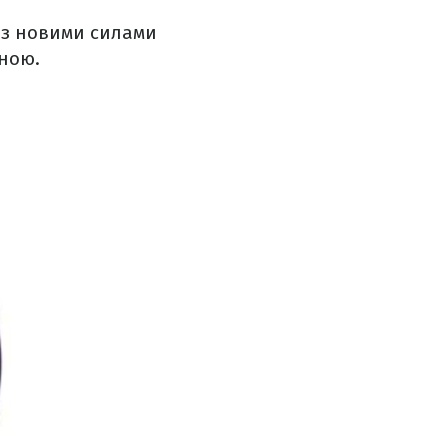
 з новими силами
иною.