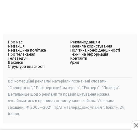
Про нас
Рекламодавцям
Редакція
Правила користування
Редакційна політика
Політика конфіденційності
Про телеканал
Технічна інформація
Телеведучі
Контакти
Вакансії
Архів
Структура власності
Всі комерційні рекламні матеріали позначені словами
"Спецпроєкт", "Партнерський матеріал", "Експерт", "Позиція".
Детальніше щодо реклами та правил цитування можна
ознайомитись в правилах користування сайтом. Усі права
захищені. © 2005—2021, ПрАТ «Телерадіокомпанія "Люкс"», 24
Канал.