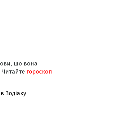
мови, що вона
. Читайте
гороскоп
ів Зодіаку