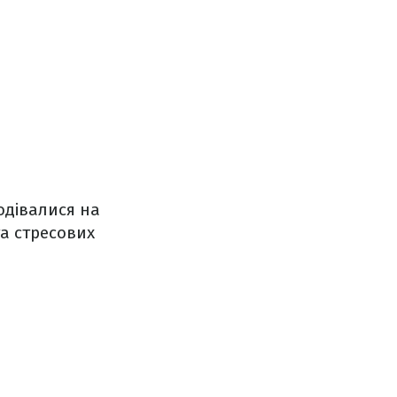
одівалися на
та стресових