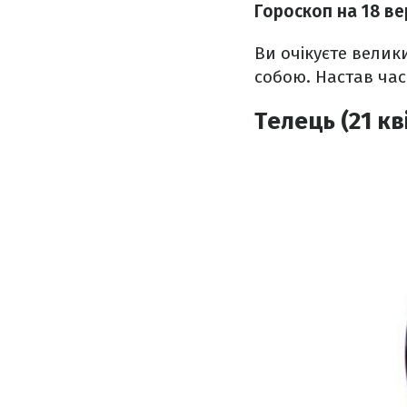
Гороскоп н
а 18 в
Ви очікуєте велики
собою. Настав час
Телець (21 кв