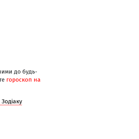
ними до будь-
йте
гороскоп на
 Зодіаку