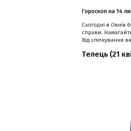
Гороскоп н
а 14 л
Сьогодні в Овнів 
справи. Намагайт
Від спілкування в
Телець (21 кв