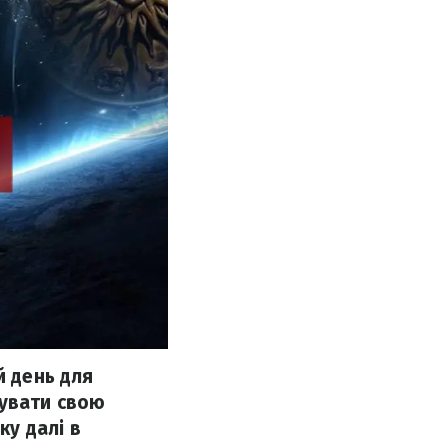
й день для
чувати свою
ку далі в