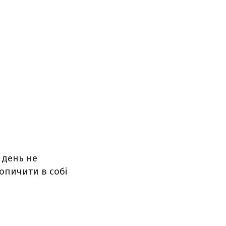
 день не
опичити в собі