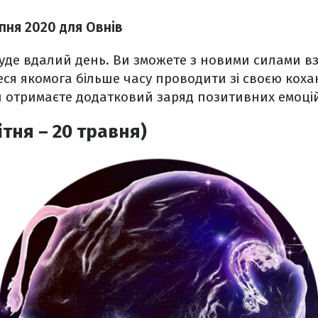
ипня
2020 для Овнів
буде вдалий день. Ви зможете з новими силами вз
еся якомога більше часу проводити зі своєю ко
и отримаєте додатковий заряд позитивних емоці
ітня – 20 травня)