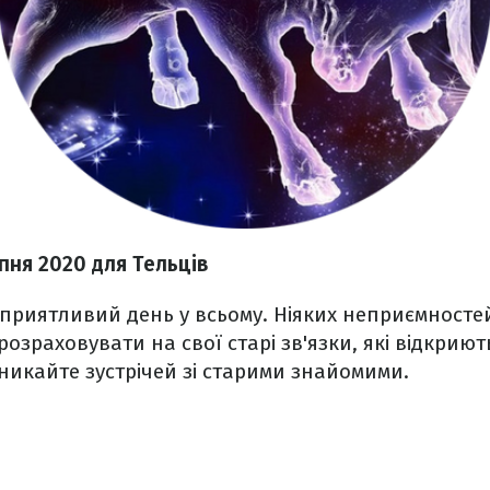
ипня 2020
для Тельців
сприятливий день у всьому. Ніяких неприємност
озраховувати на свої старі зв'язки, які відкриют
никайте зустрічей зі старими знайомими.